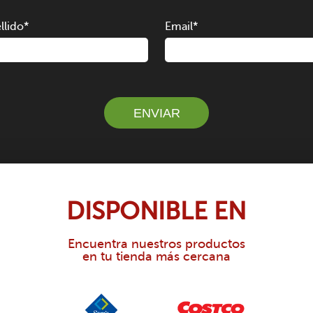
llido
*
Email
*
ENVIAR
DISPONIBLE EN
Encuentra nuestros productos
en tu tienda más cercana