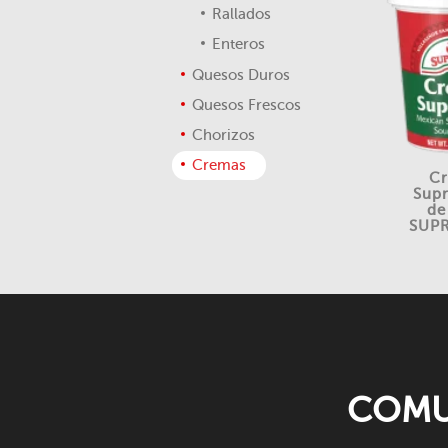
Rallados
Enteros
Quesos Duros
Quesos Frescos
Chorizos
Cremas
C
Sup
de
SUP
COMU