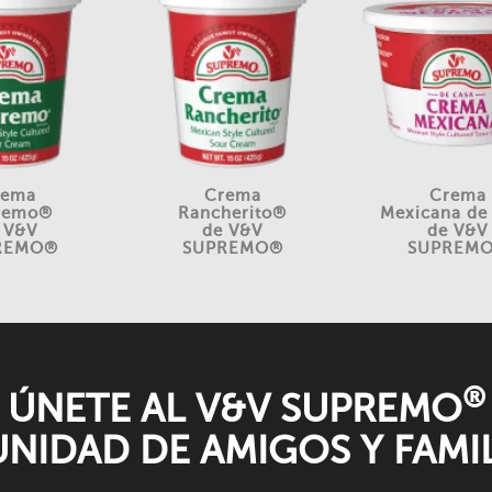
rema
Crema
Crema
remo®
Rancherito®
Mexicana de
 V&V
de V&V
de V&V
REMO®
SUPREMO®
SUPREM
®
ÚNETE AL V&V SUPREMO
NIDAD DE AMIGOS Y FAMIL