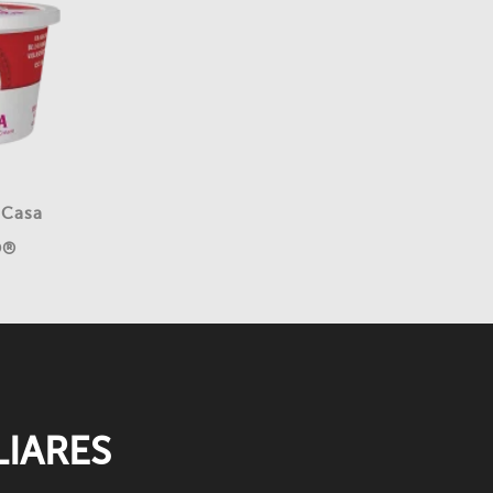
 Casa
O®
IARES