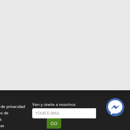
Ven y únete a nosotros
 de privacidad
os de
s
GO
as