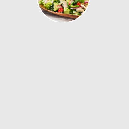
Chicken and Jicama Salad
25 min
Chorizo Appetizers