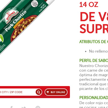
14 OZ
DE V
SUP
ATRIBUTOS DE 
No relleno
PERFIL DE SABO
Nuestro Chorizo
con carne de ce
óptima de magra
perfectamente e
tradicional que
picante de los c
BUY ONLINE
PERSONALIDAD
De color rojo 
se cocina; una c