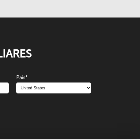
IARES
País
*