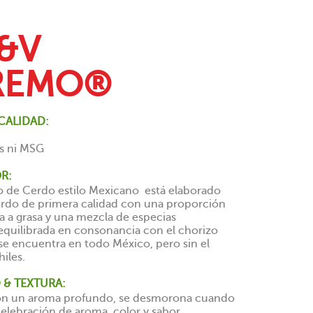
&V
REMO®
CALIDAD:
s ni MSG
R:
 de Cerdo estilo Mexicano está elaborado
rdo de primera calidad con una proporción
 a grasa y una mezcla de especias
quilibrada en consonancia con el chorizo
 se encuentra en todo México, pero sin el
hiles.
 & TEXTURA:
con un aroma profundo, se desmorona cuando
elebración de aroma, color y sabor.