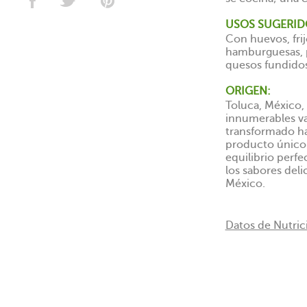
USOS SUGERID
Con huevos, frijo
hamburguesas, pa
quesos fundidos
ORIGEN:
Toluca, México,
innumerables va
transformado ha
producto único 
equilibrio perfe
los sabores del
México.
Datos de Nutrici