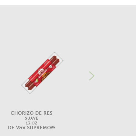
CHORIZO DE RES
CHORIZO DE CERDO
SUAVE
EN TROZOS
13 OZ
14 OZ
DE V&V SUPREMO®
DE V&V SUPREMO®