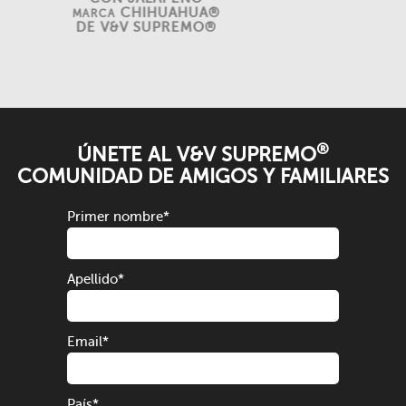
CHIHUAHUA®
MARCA
DE V&V SUPREMO®
®
ÚNETE AL V&V SUPREMO
COMUNIDAD DE AMIGOS Y FAMILIARES
Primer nombre
*
Apellido
*
Email
*
País
*