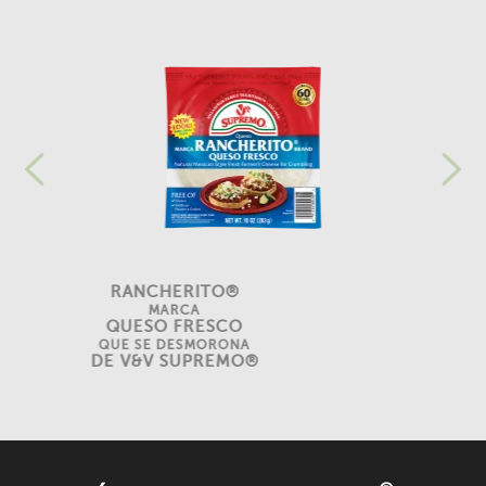
RANCHERITO®
MARCA
QUESO FRESCO
QUE SE DESMORONA
DE V&V SUPREMO®