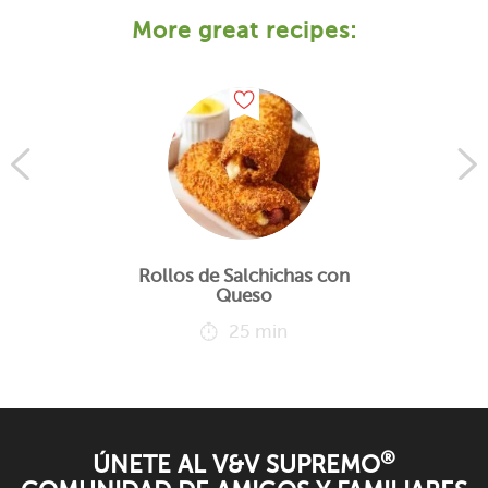
More great recipes:
Rollos de Salchichas con
Queso
25 min
®
ÚNETE AL V&V SUPREMO