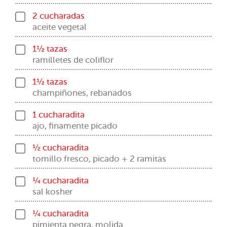
2 cucharadas
aceite vegetal
1½ tazas
ramilletes de coliflor
1½ tazas
champiñones, rebanados
1 cucharadita
ajo, finamente picado
½ cucharadita
tomillo fresco, picado + 2 ramitas
¼ cucharadita
sal kosher
¼ cucharadita
pimienta negra, molida