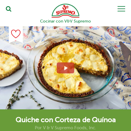
Cocinar con V&V Supremo
Quiche con Corteza de Quínoa
Por
V & V Supremo Foods, Inc.