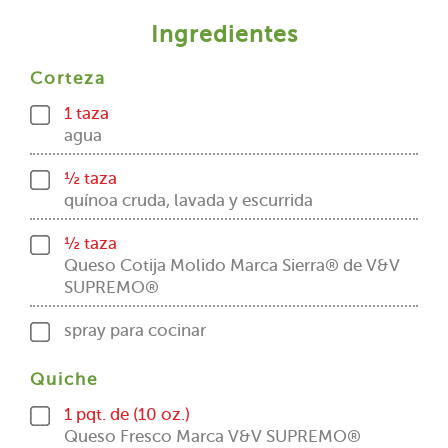
Ingredientes
Corteza
1 taza
agua
½ taza
quínoa cruda, lavada y escurrida
½ taza
Queso Cotija Molido Marca Sierra® de V&V
SUPREMO®
spray para cocinar
Quiche
1 pqt. de (10 oz.)
Queso Fresco Marca V&V SUPREMO®