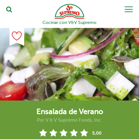
Cocinar con V&V Supremo
Ensalada de Verano
Por
V & V Supremo Foods, Inc.
5,00