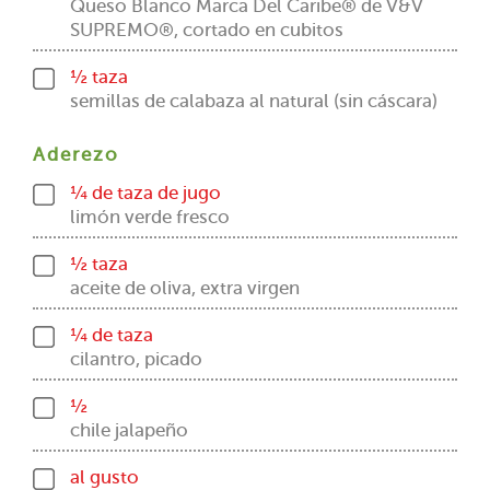
Queso Blanco Marca Del Caribe® de V&V
SUPREMO®, cortado en cubitos
½ taza
semillas de calabaza al natural (sin cáscara)
Aderezo
¼ de taza de jugo
limón verde fresco
½ taza
aceite de oliva, extra virgen
¼ de taza
cilantro, picado
½
chile jalapeño
al gusto