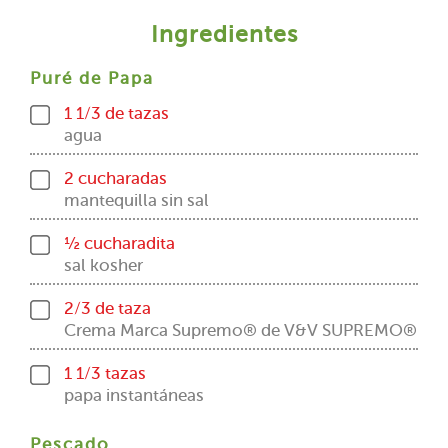
Ingredientes
Puré de Papa
1 1/3 de tazas
agua
2 cucharadas
mantequilla sin sal
½ cucharadita
sal kosher
2/3 de taza
Crema Marca Supremo® de V&V SUPREMO®
1 1/3 tazas
papa instantáneas
Pescado