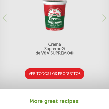
Crema
Supremo®
de V&V SUPREMO®
VER TODOS LOS PRODUCTOS
More great recipes: