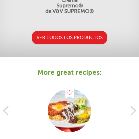
Crema
Supremo®
de V&V SUPREMO®
VER TODOS LOS PRODUCTOS
More great recipes: