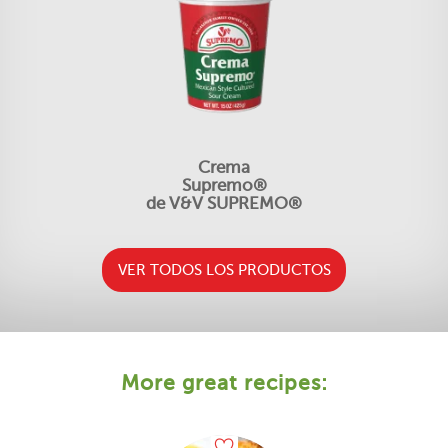
Crema
Supremo®
de V&V SUPREMO®
VER TODOS LOS PRODUCTOS
More great recipes: