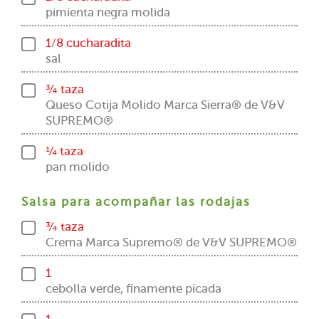
pimienta negra molida
1/8 cucharadita
sal
¾ taza
Queso Cotija Molido Marca Sierra® de V&V
SUPREMO®
¼ taza
pan molido
Salsa para acompañar las rodajas
¾ taza
Crema Marca Supremo® de V&V SUPREMO®
1
cebolla verde, finamente picada