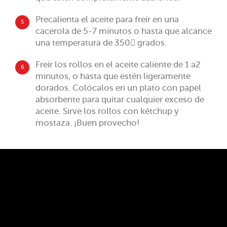
Precalienta el aceite para freír en una
5
cacerola de 5-7 minutos o hasta que alcance
una temperatura de 350 grados.
Freír los rollos en el aceite caliente de 1 a2
6
minutos, o hasta que estén ligeramente
dorados. Colócalos en un plato con papel
absorbente para quitar cualquier exceso de
aceite. Sirve los rollos con kétchup y
mostaza. ¡Buen provecho!