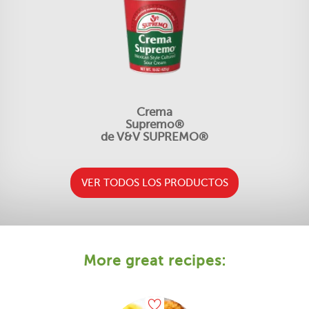
Crema
Supremo®
de V&V SUPREMO®
VER TODOS LOS PRODUCTOS
More great recipes: