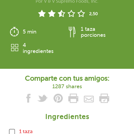
Por
V & V Supremo Foods, Inc.
2,50
1 taza
5 min
porciones
4
ingredientes
Comparte con tus amigos:
1287 shares
Ingredientes
1 taza