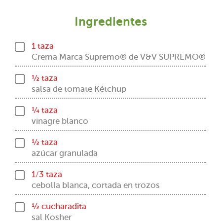
Ingredientes
1 taza
Crema Marca Supremo® de V&V SUPREMO®
½ taza
salsa de tomate Kétchup
¼ taza
vinagre blanco
½ taza
azúcar granulada
1/3 taza
cebolla blanca, cortada en trozos
½ cucharadita
sal Kosher