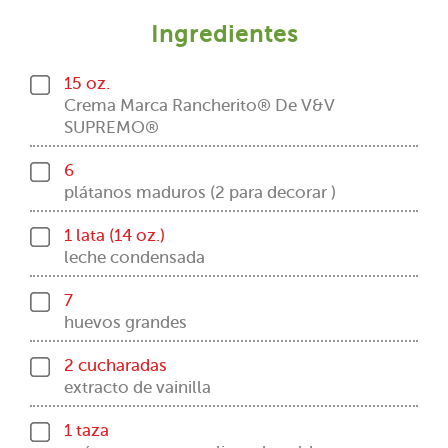
Ingredientes
15 oz.
Crema Marca Rancherito® De V&V
SUPREMO®
6
plátanos maduros (2 para decorar )
1 lata (14 oz.)
leche condensada
7
huevos grandes
2 cucharadas
extracto de vainilla
1 taza