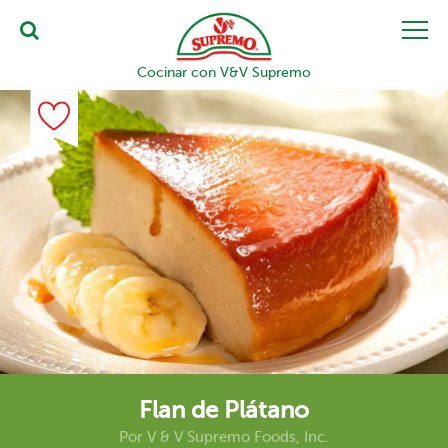
Cocinar con V&V Supremo
Flan de Plátano
Por
V & V Supremo Foods, Inc.