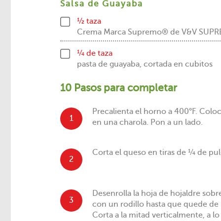
Salsa de Guayaba
½ taza
Crema Marca Supremo® de V&V SUP
¼ de taza
pasta de guayaba, cortada en cubitos
10 Pasos para completar
Precalienta el horno a 400°F. Colo
1
en una charola. Pon a un lado.
Corta el queso en tiras de ¼ de pul
2
Desenrolla la hoja de hojaldre sobr
3
con un rodillo hasta que quede de u
Corta a la mitad verticalmente, a lo 