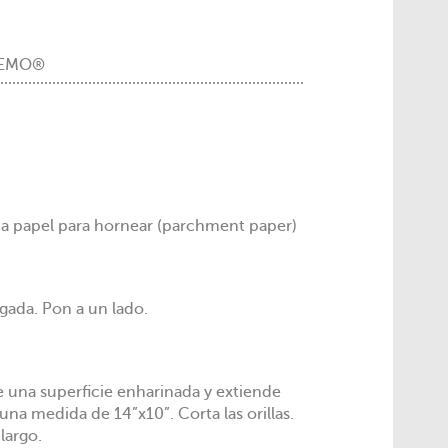
REMO®
ca papel para hornear (parchment paper)
gada. Pon a un lado.
e una superficie enharinada y extiende
na medida de 14”x10”. Corta las orillas.
largo.