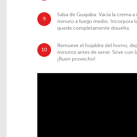
Salsa de Guayaba: Vacía la crema a 
9
minuto a fuego medio. Incorpora l
quede completamente disuelta.
Remueve el hojaldre del horno, dej
10
minutos antes de servir. Sirve con l
¡Buen provecho!