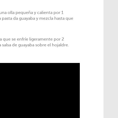
una olla pequeña y calienta por 1
a pasta da guayaba y mezcla hasta que
a que se enfríe ligeramente por 2
a salsa de guayaba sobre el hojaldre.