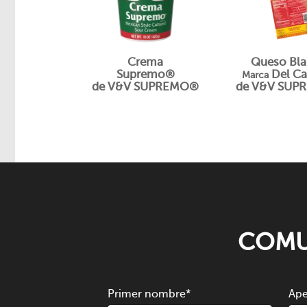
Crema
Queso Bl
Supremo®
Del Ca
Marca
de V&V SUPREMO®
de V&V SUP
COMU
Primer nombre
*
Ape