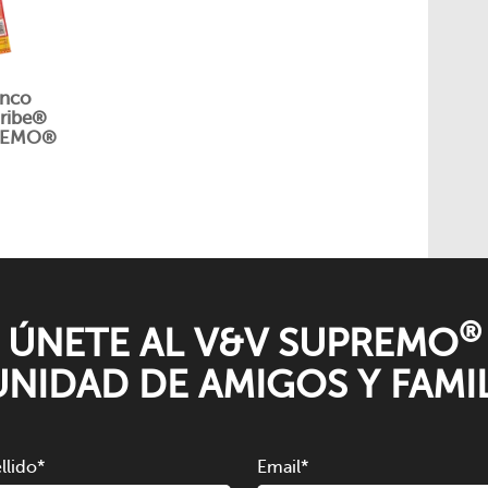
anco
ribe®
REMO®
®
ÚNETE AL V&V SUPREMO
NIDAD DE AMIGOS Y FAMIL
llido
*
Email
*