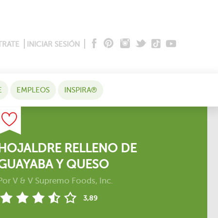
TRATE
INICIAR SESIÓN
E
EMPLEOS
INSPIRA®
HOJALDRE RELLENO DE
GUAYABA Y QUESO
Por
V & V Supremo Foods, Inc.
3,89