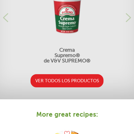
Crema
Supremo®
de V&V SUPREMO®
VER TODOS LOS PRODUCTOS
More great recipes: