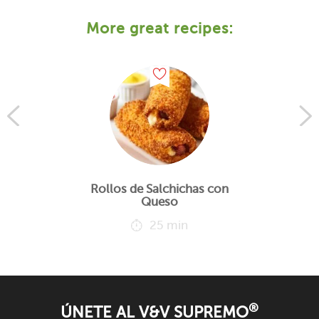
More great recipes:
Rollos de Salchichas con
Queso
25 min
®
ÚNETE AL V&V SUPREMO