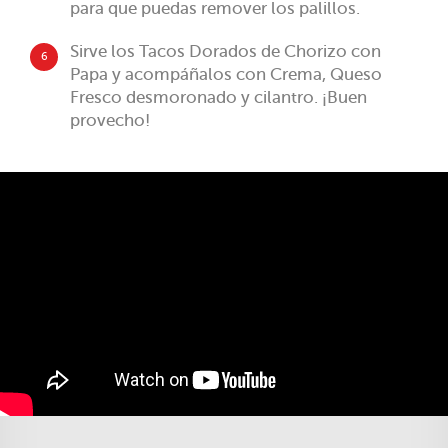
para que puedas remover los palillos.
Sirve los Tacos Dorados de Chorizo con
6
Papa y acompáñalos con Crema, Queso
Fresco desmoronado y cilantro. ¡Buen
provecho!