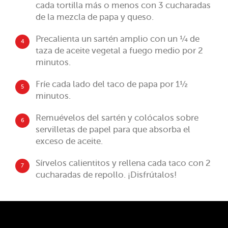
cada tortilla más o menos con 3 cucharadas
de la mezcla de papa y queso.
Precalienta un sartén amplio con un ¼ de
4
taza de aceite vegetal a fuego medio por 2
minutos.
Fríe cada lado del taco de papa por 1½
5
minutos.
Remuévelos del sartén y colócalos sobre
6
servilletas de papel para que absorba el
exceso de aceite.
Sírvelos calientitos y rellena cada taco con 2
7
cucharadas de repollo. ¡Disfrútalos!