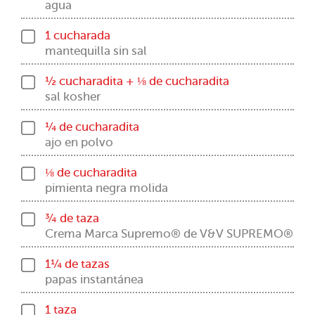
agua
1 cucharada
mantequilla sin sal
½ cucharadita + ⅛ de cucharadita
sal kosher
¼ de cucharadita
ajo en polvo
⅛ de cucharadita
pimienta negra molida
¾ de taza
Crema Marca Supremo® de V&V SUPREMO®
1¼ de tazas
papas instantánea
1 taza