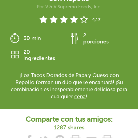
Por
V & V Supremo Foods, Inc.
4,17
2
30 min
porciones
20
ingredientes
¡Los Tacos Dorados de Papa y Queso con
Repollo forman un dúo que te encantará! ¡Su
combinación es inesperablemente deliciosa para
cualquier
cena
!
Comparte con tus amigos:
1287 shares