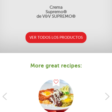
Crema
Supremo®
de V&V SUPREMO®
VER TODOS LOS PRODUCTOS
More great recipes: