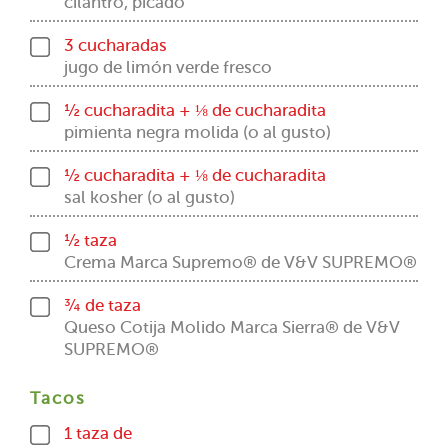
cilantro, picado
3 cucharadas
jugo de limón verde fresco
½ cucharadita + ⅛ de cucharadita
pimienta negra molida (o al gusto)
½ cucharadita + ⅛ de cucharadita
sal kosher (o al gusto)
½ taza
Crema Marca Supremo® de V&V SUPREMO®
¾ de taza
Queso Cotija Molido Marca Sierra® de V&V
SUPREMO®
Tacos
1 taza de