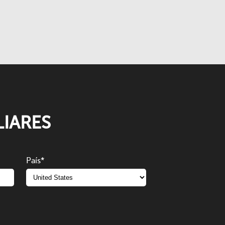
IARES
País
*