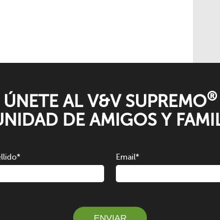
®
ÚNETE AL V&V SUPREMO
NIDAD DE AMIGOS Y FAMIL
llido
*
Email
*