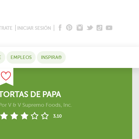
TRATE
INICIAR SESIÓN
E
EMPLEOS
INSPIRA®
TORTAS DE PAPA
Por
V & V Supremo Foods, Inc.
3,10