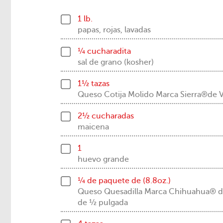
1 lb.
papas, rojas, lavadas
¼ cucharadita
sal de grano (kosher)
1½ tazas
Queso Cotija Molido Marca Sierra®d
2½ cucharadas
maicena
1
huevo grande
¼ de paquete de (8.8oz.)
Queso Quesadilla Marca Chihuahua® d
de ½ pulgada