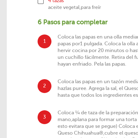
4 tazas
aceite vegetal,para freír
6 Pasos para completar
Coloca las papas en una olla median
1
papas por1 pulgada. Coloca la olla
hervir cocina por 20 minutos o has
un cuchillo fácilmente. Retira del 
hayan enfriado. Pela las papas.
Coloca las papas en un tazón med
2
hazlas puree. Agrega la sal, el Ques
hasta que todos los ingredientes e
Coloca ¼ de taza de la preparación
3
mano,aplana para formar una torta
esto evitara que se pegue) Coloca 
Queso Chihuahua®,cubre el queso c