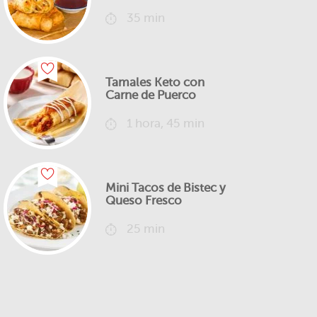
35 min
Tamales Keto con
Carne de Puerco
1 hora, 45 min
Mini Tacos de Bistec y
Queso Fresco
25 min