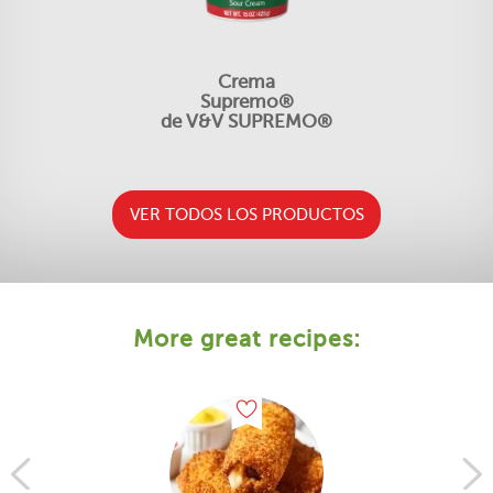
Crema
Supremo®
de V&V SUPREMO®
VER TODOS LOS PRODUCTOS
More great recipes: