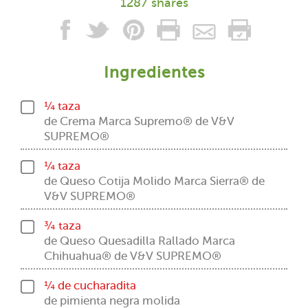
1287 shares
Ingredientes
¼ taza
de Crema Marca Supremo® de V&V
SUPREMO®
¼ taza
de Queso Cotija Molido Marca Sierra® de
V&V SUPREMO®
¾ taza
de Queso Quesadilla Rallado Marca
Chihuahua® de V&V SUPREMO®
¼ de cucharadita
de pimienta negra molida