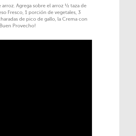
 arroz. Agrega sobre el arroz ½ taza de
eso Fresco, 1 porción de vegetales, 3
haradas de pico de gallo, la Crema con
¡ Buen Provecho!