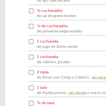
de ajo, machacado
½ cucharadita
de sal de grano kosher
¼ de cucharadita
de pimienta negra molida
1 cucharada
de jugo de limón verde
1 cucharada
de cilantro, picado
2 tazas
de Arroz con Cotija y Cilantro...
ver rece
1 taza
de frijoles pintos...
ver receta
o usa tu ma
¾ de taza