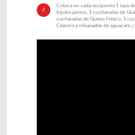
Coloca en cada recipiente 1 taza de
2
frijoles pintos, 3 cucharadas de Qu
cucharadas de Queso Fresco, 3 cuc
Cilantro y rebanadas de aguacate 