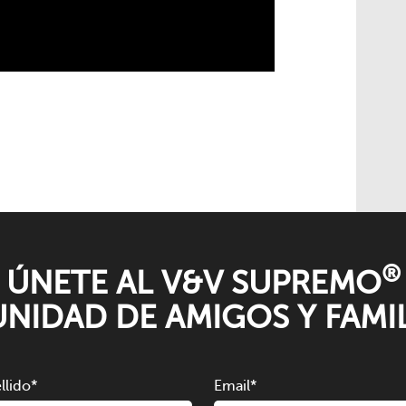
®
ÚNETE AL V&V SUPREMO
NIDAD DE AMIGOS Y FAMIL
llido
*
Email
*