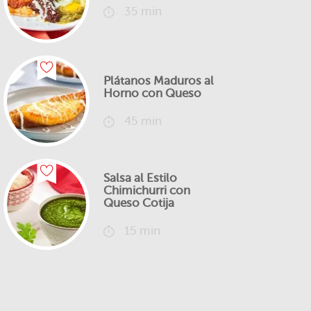
35 min
Plátanos Maduros al
Horno con Queso
45 min
Salsa al Estilo
Chimichurri con
Queso Cotija
15 min