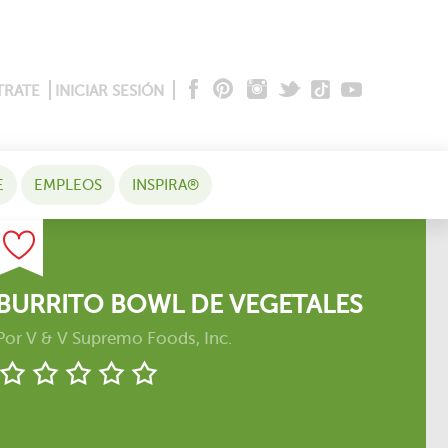
TRATE
INICIAR SESIÓN
E
EMPLEOS
INSPIRA®
BURRITO BOWL DE VEGETALES
Por
V & V Supremo Foods, Inc.