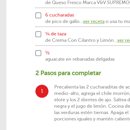
de Queso Fresco Marca V&V SUPREM
6 cucharadas
de pico de gallo...
ver receta
o usa tu ma
¼ de taza
de Crema Con Cilantro y Limón...
ver r
½
aguacate en rebanadas delgadas
2 Pasos para completar
Precalienta las 2 cucharaditas de a
1
medio-alto, agrega el chile morrón
elote y los 2 dientes de ajo. Saltea 
negra y el jugo de limón. Cocina de
las verduras estén tiernas. Apaga el
porciones iguales y mantén caliente