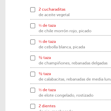
2 cucharaditas
de aceite vegetal
⅓ de taza
de chile morrón rojo, picado
⅓ de taza
de cebolla blanca, picada
½ taza
de champiñones, rebanadas delgadas
½ taza
de calabacitas, rebanadas de media lun
⅓ de taza
de elote congelado, rostizado
2 dientes