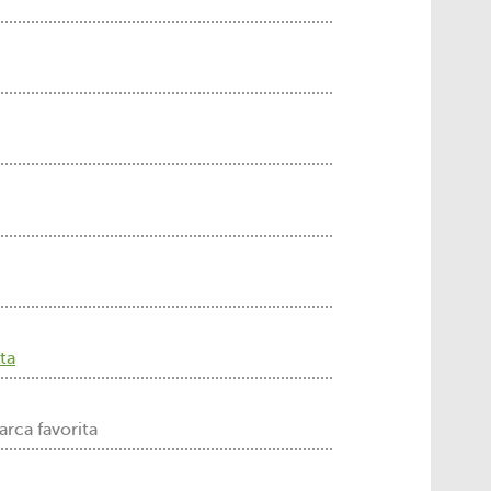
ta
rca favorita