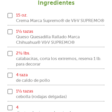
Ingredientes
15 oz.
Crema Marca Supremo® de V&V SUPREMO®
1½ tazas
Queso Quesadilla Rallado Marca
Chihuahua® V&V SUPREMO®
2½ lbs.
calabacitas, corta los extremos, reserva 1 lb.
para decorar
4 taza
de caldo de pollo
1½ tazas
cebolla (rodajas delgadas)
4