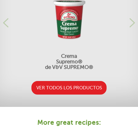
Crema
Supremo®
de V&V SUPREMO®
VER TODOS LOS PRODUCTOS
More great recipes: