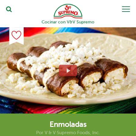
Cocinar con V&V Supremo
Enmoladas
Por
V & V Supremo Foods, Inc.