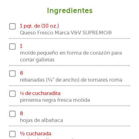
Ingredientes
1 pqt. de (10 oz.)
Queso Fresco Marca V&V SUPREMO®
1
molde pequeño en forma de corazón para
cortar galletas
8
rebanadas (¼” de ancho) de tomates roma
⅛ de cucharadita
pimienta negra fresca molida
8
hojas de albahaca
½ cucharada