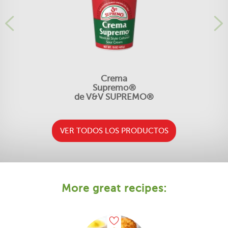
Crema
Supremo®
de V&V SUPREMO®
VER TODOS LOS PRODUCTOS
More great recipes: