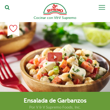
Cocinar con V&V Supremo
Ensalada de Garbanzos
Por
V & V Supremo Foods, Inc.