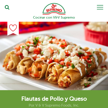
Cocinar con V&V Supremo
Flautas de Pollo y Queso
Por
V & V Supremo Foods, Inc.