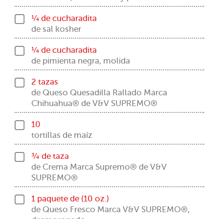
¼ de cucharadita
de sal kosher
¼ de cucharadita
de pimienta negra, molida
2 tazas
de Queso Quesadilla Rallado Marca
Chihuahua® de V&V SUPREMO®
10
tortillas de maíz
¾ de taza
de Crema Marca Supremo® de V&V
SUPREMO®
1 paquete de (10 oz.)
de Queso Fresco Marca V&V SUPREMO®,