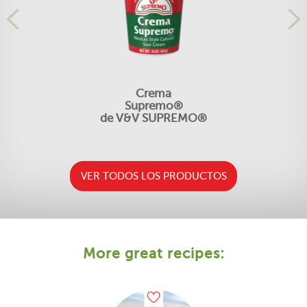
Crema
Supremo®
de V&V SUPREMO®
VER TODOS LOS PRODUCTOS
More great recipes: