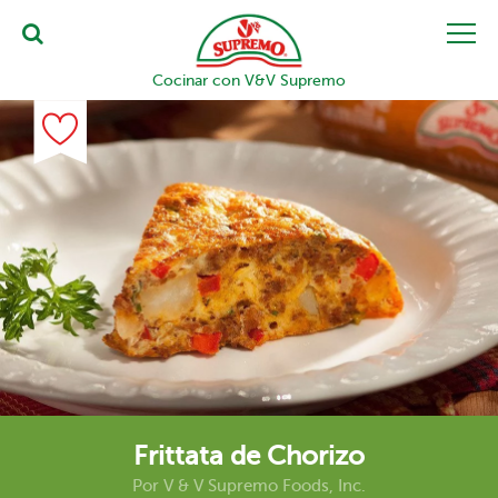
Cocinar con V&V Supremo
Frittata de Chorizo
Por
V & V Supremo Foods, Inc.