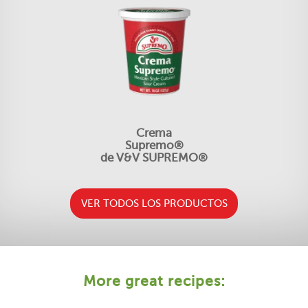
Crema
Supremo®
de V&V SUPREMO®
VER TODOS LOS PRODUCTOS
More great recipes: