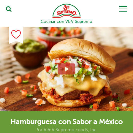
Cocinar con V&V Supremo
Hamburguesa con Sabor a México
Por
V & V Supremo Foods, Inc.