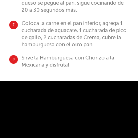
queso se pegue al pan, sigue cocinando de
20 a 30 segundos más.
Coloca la carne en el pan inferior, agrega 1
7
cucharada de aguacate, 1 cucharada de pico
de gallo, 2 cucharadas de Crema, cubre la
hamburguesa con el otro pan.
Sirve la Hamburguesa con Chorizo a la
8
Mexicana y disfruta!