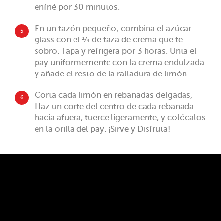
enfrié por 30 minutos.
En un tazón pequeño; combina el azúcar
5
glass con el ¼ de taza de crema que te
sobro. Tapa y refrigera por 3 horas. Unta el
pay uniformemente con la crema endulzada
y añade el resto de la ralladura de limón.
Corta cada limón en rebanadas delgadas,
6
Haz un corte del centro de cada rebanada
hacia afuera, tuerce ligeramente, y colócalos
en la orilla del pay. ¡Sirve y Disfruta!