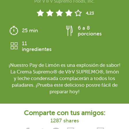
Por
V & V Supremo Foods, Inc.
4,23
6 a 8
25 min
porciones
11
ingredientes
¡Nuestro Pay de Limón es una explosión de sabor!
La Crema Supremo® de V&V SUPREMO®, limón
y leche condensada complacerán a todos los
paladares. ¡Prueba este delicioso postre fácil de
preparar hoy!
Comparte con tus amigos:
1287 shares