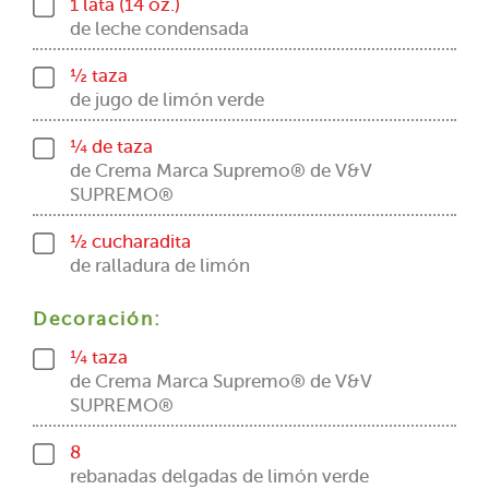
1 lata (14 oz.)
de leche condensada
½ taza
de jugo de limón verde
¼ de taza
de Crema Marca Supremo® de V&V
SUPREMO®
½ cucharadita
de ralladura de limón
Decoración:
¼ taza
de Crema Marca Supremo® de V&V
SUPREMO®
8
rebanadas delgadas de limón verde