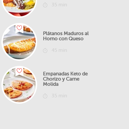
35 min
Plátanos Maduros al
Horno con Queso
45 min
Empanadas Keto de
Chorizo y Carne
Molida
35 min