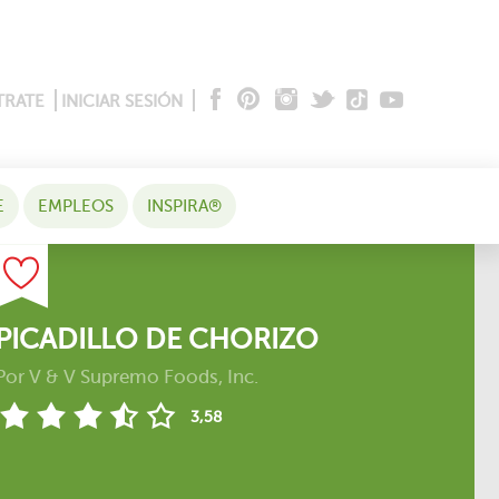
TRATE
INICIAR SESIÓN
E
EMPLEOS
INSPIRA®
PICADILLO DE CHORIZO
Por
V & V Supremo Foods, Inc.
3,58