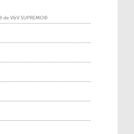
o® de V&V SUPREMO®