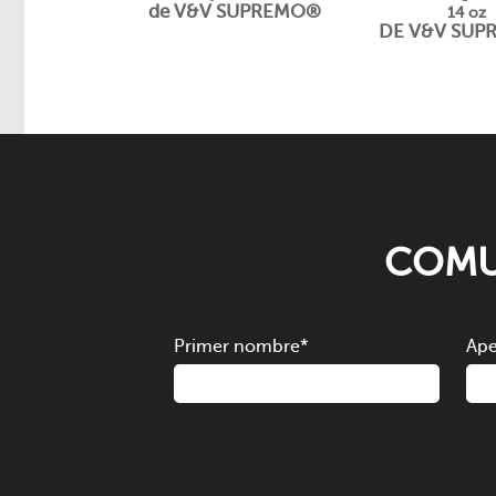
de V&V SUPREMO®
14 oz
DE V&V SU
COMU
Primer nombre
*
Ape