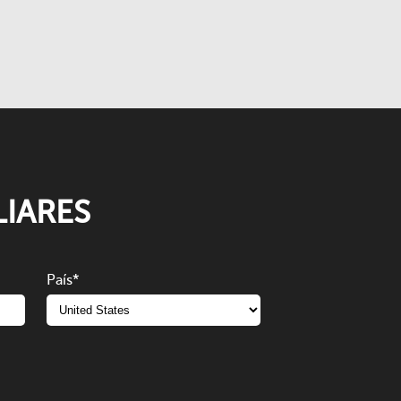
IARES
País
*