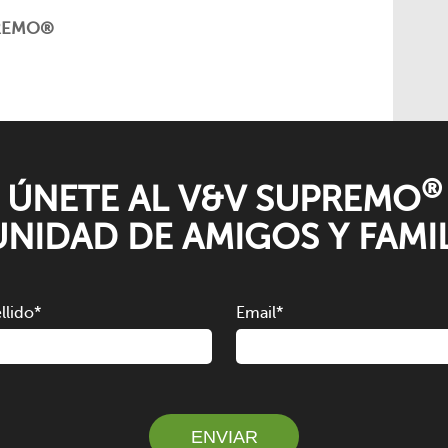
PREMO®
®
ÚNETE AL V&V SUPREMO
NIDAD DE AMIGOS Y FAMIL
llido
*
Email
*