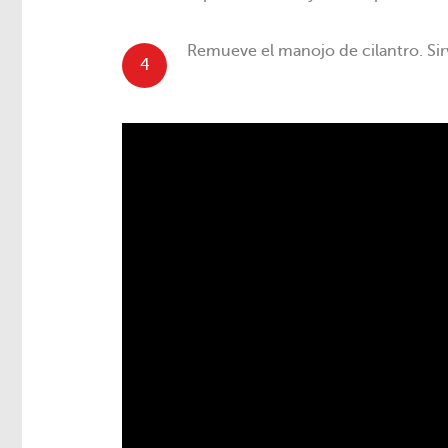
Remueve el manojo de cilantro. Sirv
4