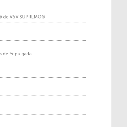
o® de V&V SUPREMO®
os de ½ pulgada