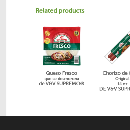
Related products
Queso Fresco
Chorizo ​​de
que se desmorona
Original
de V&V SUPREMO®
14 oz
DE V&V SU