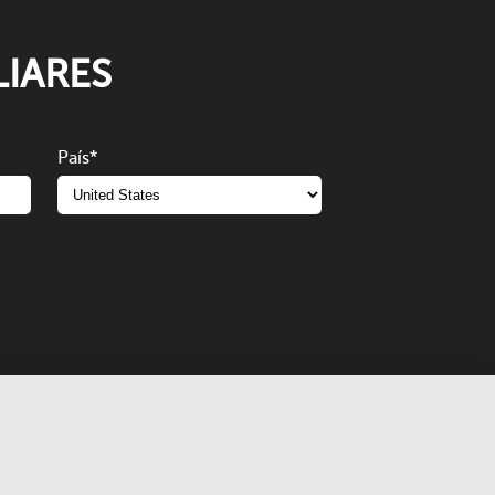
IARES
País
*