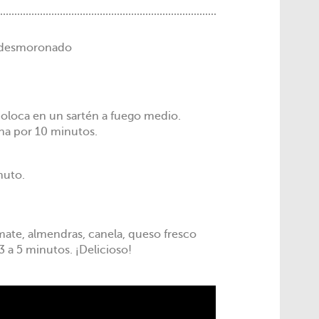
 desmoronado
coloca en un sartén a fuego medio.
na por 10 minutos.
nuto.
omate, almendras, canela, queso fresco
 a 5 minutos. ¡Delicioso!