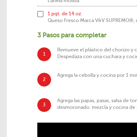
canela molida
1 pqt. de 14 oz.
Queso Fresco Marca V&V SUPREMO®,
3 Pasos para completar
Remueve el plástico del chorizo y 
1
Despedaza con una cuchara y coci
Agrega la cebolla y cocina por 1 mi
2
Agrega las papas, pasas, salsa de t
3
desmoronado. mezcla y cocina de 3