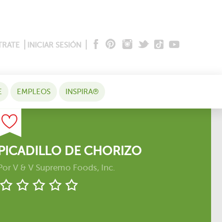
TRATE
INICIAR SESIÓN
E
EMPLEOS
INSPIRA®
PICADILLO DE CHORIZO
Por
V & V Supremo Foods, Inc.