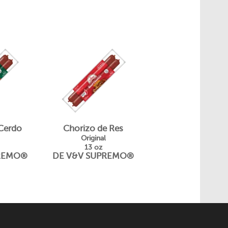
 Cerdo
Chorizo de Res
Original
13 oz
PREMO®
DE V&V SUPREMO®