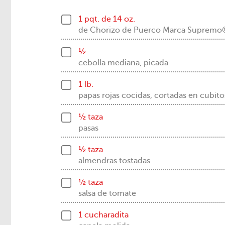
1 pqt. de 14 oz.
de Chorizo de Puerco Marca Suprem
½
cebolla mediana, picada
1 lb.
papas rojas cocidas, cortadas en cubit
½ taza
pasas
½ taza
almendras tostadas
½ taza
salsa de tomate
1 cucharadita