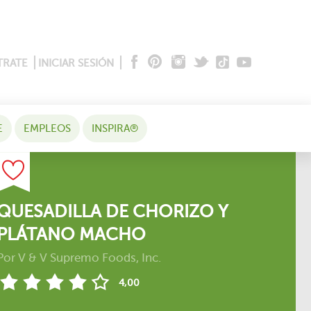
TRATE
INICIAR SESIÓN
E
EMPLEOS
INSPIRA®
QUESADILLA DE CHORIZO Y
PLÁTANO MACHO
Por
V & V Supremo Foods, Inc.
4,00