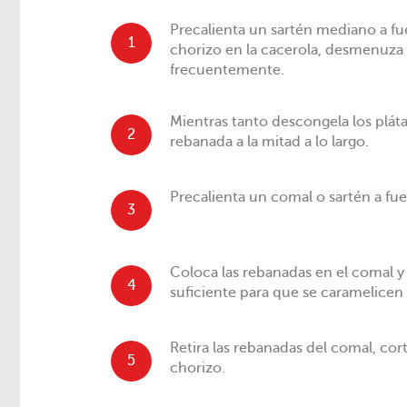
Precalienta un sartén mediano a fu
1
chorizo en la cacerola, desmenuza
frecuentemente.
Mientras tanto descongela los plát
2
rebanada a la mitad a lo largo.
Precalienta un comal o sartén a fu
3
Coloca las rebanadas en el comal y
4
suficiente para que se caramelice
Retira las rebanadas del comal, cor
5
chorizo.