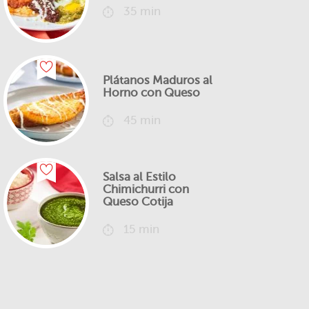
35 min
Plátanos Maduros al
Horno con Queso
45 min
Salsa al Estilo
Chimichurri con
Queso Cotija
15 min