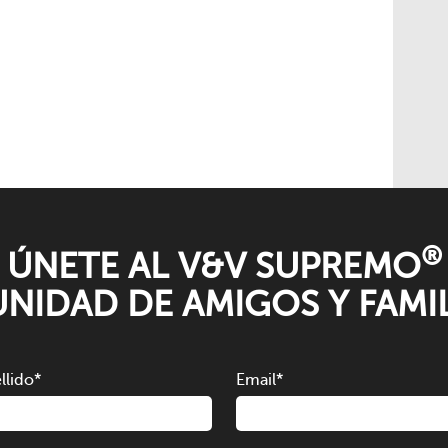
®
ÚNETE AL V&V SUPREMO
NIDAD DE AMIGOS Y FAMIL
llido
*
Email
*