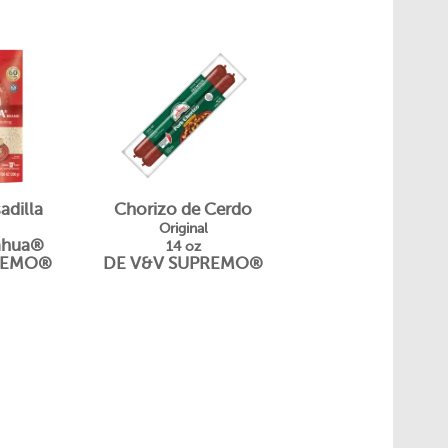
dilla
Chorizo ​​de Cerdo
Original
ahua®
14 oz
REMO®
DE V&V SUPREMO®