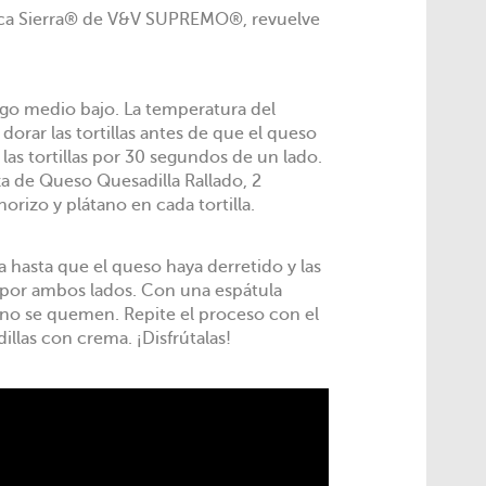
rca Sierra® de V&V SUPREMO®, revuelve
ego medio bajo. La temperatura del
orar las tortillas antes de que el queso
 las tortillas por 30 segundos de un lado.
aza de Queso Quesadilla Rallado, 2
orizo y plátano en cada tortilla.
na hasta que el queso haya derretido y las
s por ambos lados. Con una espátula
 no se quemen. Repite el proceso con el
adillas con crema. ¡Disfrútalas!