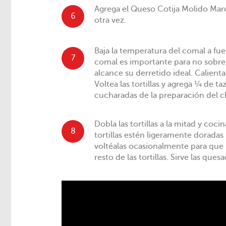
Agrega el Queso Cotija Molido Ma
6
otra vez.
Baja la temperatura del comal a fu
7
comal es importante para no sobre d
alcance su derretido ideal. Calienta
Voltea las tortillas y agrega ¼ de t
cucharadas de la preparación del ch
Dobla las tortillas a la mitad y coci
8
tortillas estén ligeramente dorada
voltéalas ocasionalmente para que
resto de las tortillas. Sirve las ques