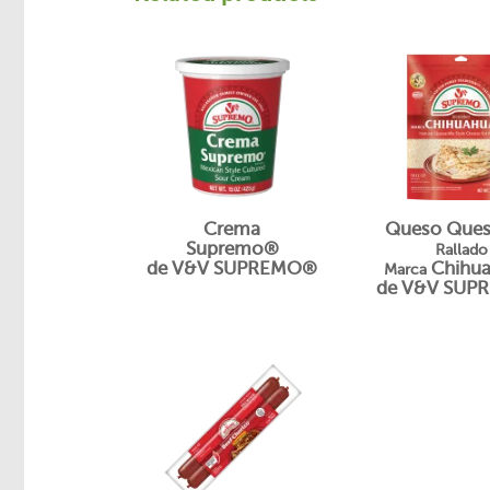
Crema
Queso Quesa
Supremo®
Rallado
de V&V SUPREMO®
Chihu
Marca
de V&V SUP