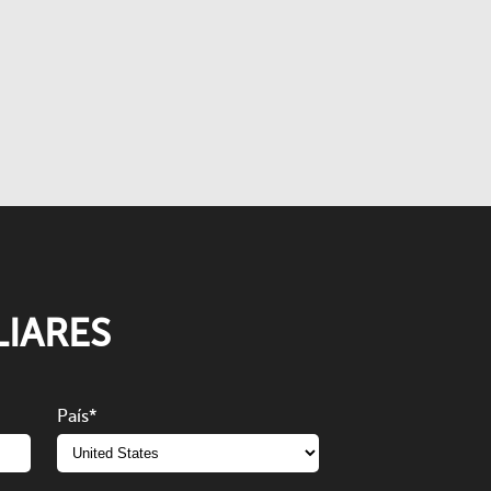
IARES
País
*