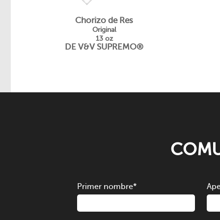
Chorizo de Res
Original
13 oz
DE V&V SUPREMO®
COMU
Primer nombre
*
Ape