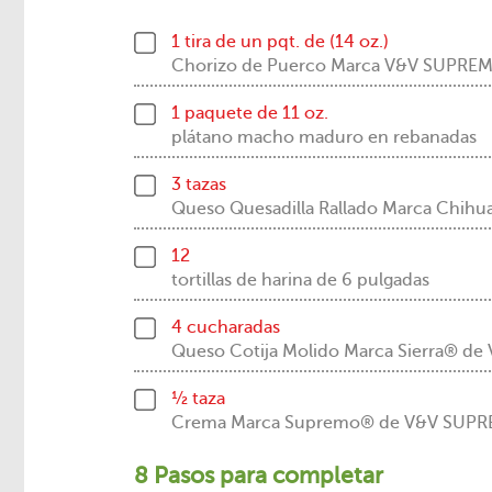
1 tira de un pqt. de (14 oz.)
Chorizo de Puerco Marca V&V SUPR
1 paquete de 11 oz.
plátano macho maduro en rebanadas
3 tazas
Queso Quesadilla Rallado Marca Chi
12
tortillas de harina de 6 pulgadas
4 cucharadas
Queso Cotija Molido Marca Sierra® 
½ taza
Crema Marca Supremo® de V&V SUP
8 Pasos para completar