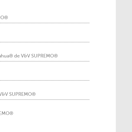
EMO®
huahua® de V&V SUPREMO®
de V&V SUPREMO®
REMO®