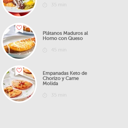
35 min
Plátanos Maduros al
Horno con Queso
45 min
Empanadas Keto de
Chorizo y Carne
Molida
35 min