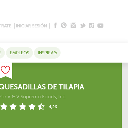
TRATE
INICIAR SESIÓN
E
EMPLEOS
INSPIRA®
QUESADILLAS DE TILAPIA
Por
V & V Supremo Foods, Inc.
4,26