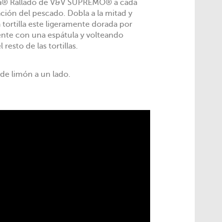
a® Rallado de V&V SUPREMO® a cada
ación del pescado. Dobla a la mitad y
a tortilla este ligeramente dorada por
nte con una espátula y volteando
resto de las tortillas.
 de limón a un lado.