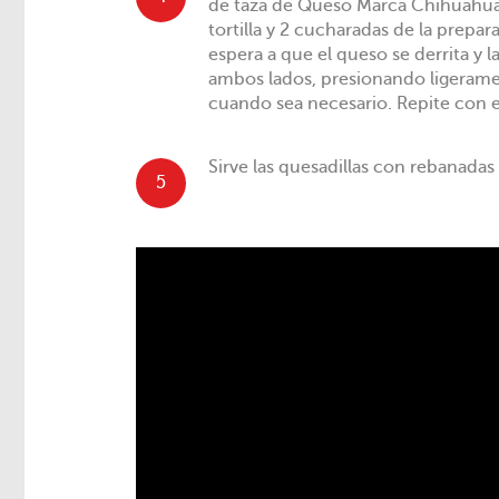
de taza de Queso Marca Chihuahu
tortilla y 2 cucharadas de la prepar
espera a que el queso se derrita y l
ambos lados, presionando ligerame
cuando sea necesario. Repite con el 
Sirve las quesadillas con rebanadas
5