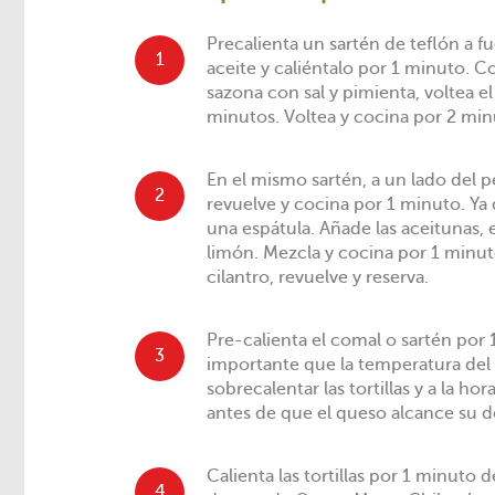
Precalienta un sartén de teflón a 
1
aceite y caliéntalo por 1 minuto. Co
sazona con sal y pimienta, voltea el
minutos. Voltea y cocina por 2 min
En el mismo sartén, a un lado del pe
2
revuelve y cocina por 1 minuto. Ya 
una espátula. Añade las aceitunas, e
limón. Mezcla y cocina por 1 minu
cilantro, revuelve y reserva.
Pre-calienta el comal o sartén por
3
importante que la temperatura del 
sobrecalentar las tortillas y a la h
antes de que el queso alcance su de
Calienta las tortillas por 1 minuto d
4