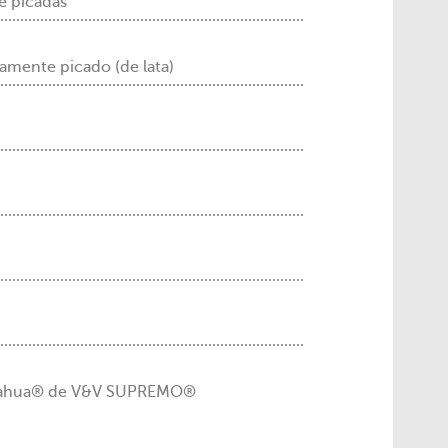
te picadas
inamente picado (de lata)
huahua® de V&V SUPREMO®