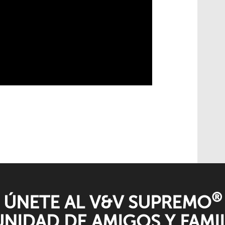
®
ÚNETE AL V&V SUPREMO
NIDAD DE AMIGOS Y FAMIL