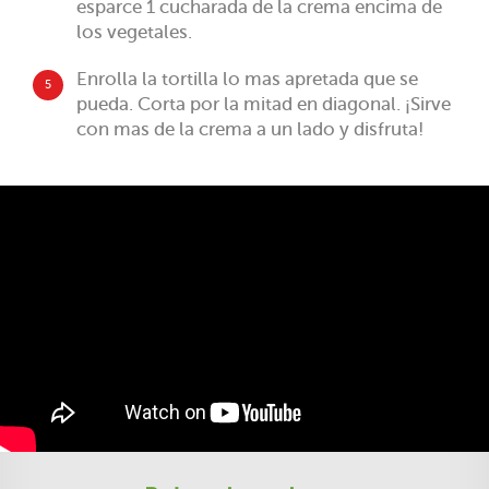
esparce 1 cucharada de la crema encima de
los vegetales.
Enrolla la tortilla lo mas apretada que se
5
pueda. Corta por la mitad en diagonal. ¡Sirve
con mas de la crema a un lado y disfruta!