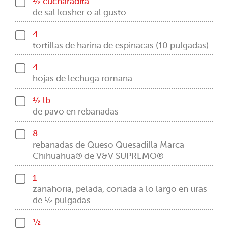
½ cucharadita
de sal kosher o al gusto
4
tortillas de harina de espinacas (10 pulgadas)
4
hojas de lechuga romana
½ lb
de pavo en rebanadas
8
rebanadas de Queso Quesadilla Marca
Chihuahua® de V&V SUPREMO®
1
zanahoria, pelada, cortada a lo largo en tiras
de ½ pulgadas
½