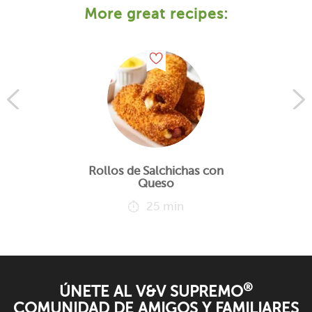
More great recipes:
Rollos de Salchichas con
Queso
25 min
®
ÚNETE AL V&V SUPREMO
COMUNIDAD DE AMIGOS Y FAMILIARES