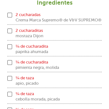
Ingredientes
2 cucharadas
Crema Marca Supremo® de V&V SUPREMO®
2 cucharaditas
mostaza Dijon
¼ de cucharadita
paprika ahumada
¼ de cucharadita
pimienta negra, molida
¼ de taza
apio, picado
¼ de taza
cebolla morada, picada