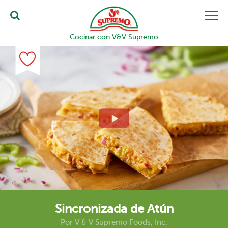
Cocinar con V&V Supremo
Sincronizada de Atún
Por
V & V Supremo Foods, Inc.