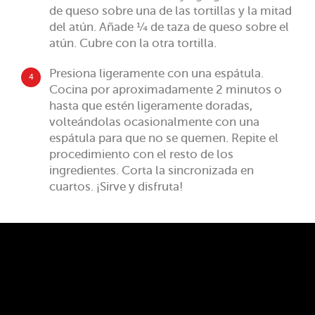
de queso sobre una de las tortillas y la mitad
del atún. Añade ¼ de taza de queso sobre el
atún. Cubre con la otra tortilla.
Presiona ligeramente con una espátula.
4
Cocina por aproximadamente 2 minutos o
hasta que estén ligeramente doradas,
volteándolas ocasionalmente con una
espátula para que no se quemen. Repite el
procedimiento con el resto de los
ingredientes. Corta la sincronizada en
cuartos. ¡Sirve y disfruta!