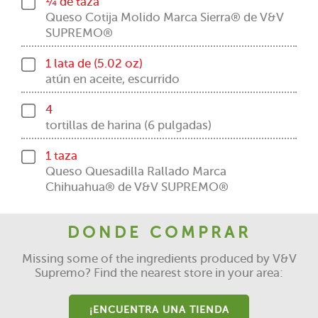
¼ de taza
Queso Cotija Molido Marca Sierra® de V&V
SUPREMO®
1 lata de (5.02 oz)
atún en aceite, escurrido
4
tortillas de harina (6 pulgadas)
1 taza
Queso Quesadilla Rallado Marca
Chihuahua® de V&V SUPREMO®
DONDE COMPRAR
Missing some of the ingredients produced by V&V
Supremo? Find the nearest store in your area:
¡ENCUENTRA UNA TIENDA