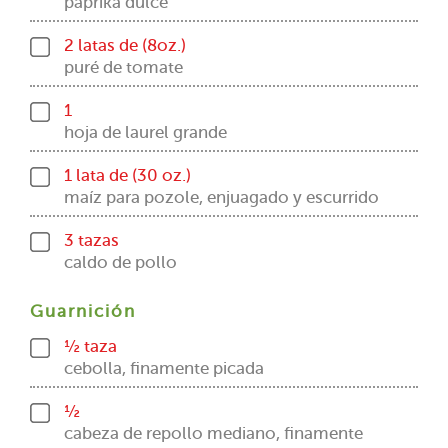
paprika dulce
2 latas de (8oz.)
puré de tomate
1
hoja de laurel grande
1 lata de (30 oz.)
maíz para pozole, enjuagado y escurrido
3 tazas
caldo de pollo
Guarnición
½ taza
cebolla, finamente picada
½
cabeza de repollo mediano, finamente