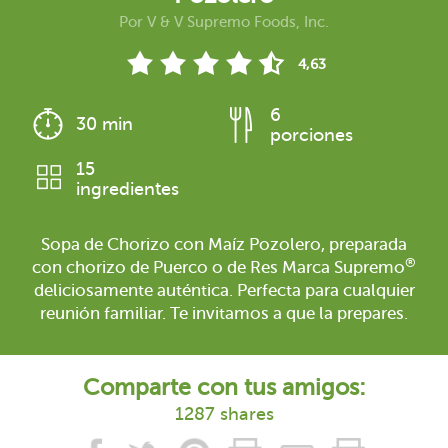
Por
V & V Supremo Foods, Inc.
4,63
6
30 min
porciones
15
ingredientes
Sopa de Chorizo con Maíz Pozolero, preparada
®
con chorizo de Puerco o de Res Marca Supremo
deliciosamente auténtica. Perfecta para cualquier
reunión familiar. Te invitamos a que la prepares.
Comparte con tus amigos:
1287 shares