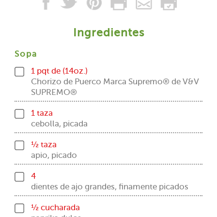
Ingredientes
Sopa
1 pqt de (14oz.)
Chorizo de Puerco Marca Supremo® de V&V
SUPREMO®
1 taza
cebolla, picada
½ taza
apio, picado
4
dientes de ajo grandes, finamente picados
½ cucharada