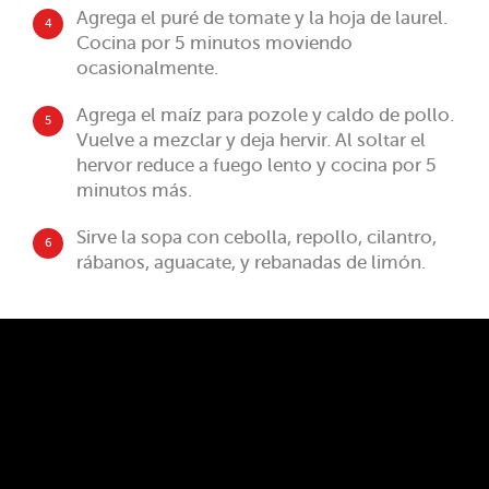
Agrega el puré de tomate y la hoja de laurel.
4
Cocina por 5 minutos moviendo
ocasionalmente.
Agrega el maíz para pozole y caldo de pollo.
5
Vuelve a mezclar y deja hervir. Al soltar el
hervor reduce a fuego lento y cocina por 5
minutos más.
Sirve la sopa con cebolla, repollo, cilantro,
6
rábanos, aguacate, y rebanadas de limón.