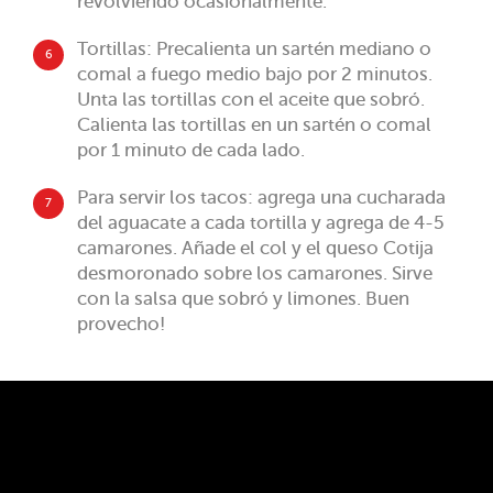
revolviendo ocasionalmente.
Tortillas: Precalienta un sartén mediano o
6
comal a fuego medio bajo por 2 minutos.
Unta las tortillas con el aceite que sobró.
Calienta las tortillas en un sartén o comal
por 1 minuto de cada lado.
Para servir los tacos: agrega una cucharada
7
del aguacate a cada tortilla y agrega de 4-5
camarones. Añade el col y el queso Cotija
desmoronado sobre los camarones. Sirve
con la salsa que sobró y limones. Buen
provecho!