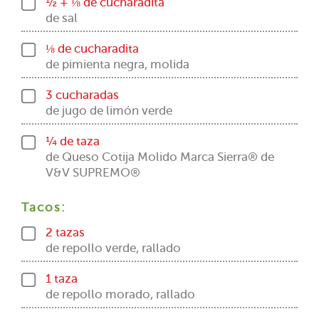
½ + ⅛ de cucharadita
de sal
⅛ de cucharadita
de pimienta negra, molida
3 cucharadas
de jugo de limón verde
¼ de taza
de Queso Cotija Molido Marca Sierra® de
V&V SUPREMO®
Tacos:
2 tazas
de repollo verde, rallado
1 taza
de repollo morado, rallado