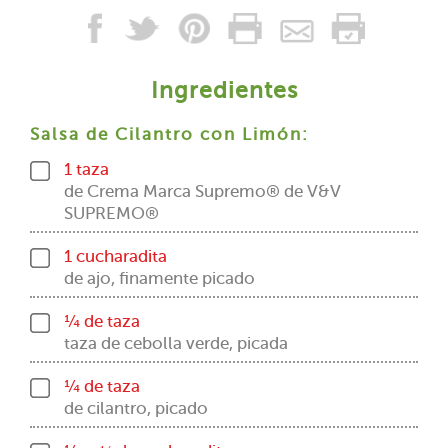
Ingredientes
Salsa de Cilantro con Limón:
1 taza
de Crema Marca Supremo® de V&V
SUPREMO®
1 cucharadita
de ajo, finamente picado
¼ de taza
taza de cebolla verde, picada
¼ de taza
de cilantro, picado