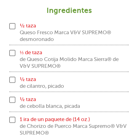
Ingredientes
½ taza
Queso Fresco Marca V&V SUPREMO®
desmoronado
⅓ de taza
de Queso Cotija Molido Marca Sierra® de
V&V SUPREMO®
½ taza
de cilantro, picado
½ taza
de cebolla blanca, picada
1 ira de un paquete de (14 oz.)
de Chorizo de Puerco Marca Supremo® V&V
SUPREMO®