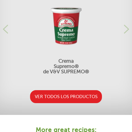
Crema
Supremo®
de V&V SUPREMO®
VER TODOS LOS PRODUCTOS
More great recipes: