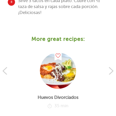
Sirve 3 tacos en cada plato. Cubre con ½
8
taza de salsa y rajas sobre cada porción.
¡Deliciosas!
More great recipes:
Huevos Divorciados
35 min