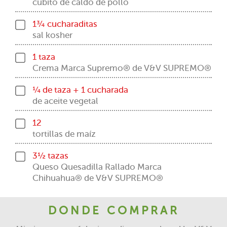
cubito de caldo de pollo
1¾ cucharaditas
sal kosher
1 taza
Crema Marca Supremo® de V&V SUPREMO®
¼ de taza + 1 cucharada
de aceite vegetal
12
tortillas de maíz
3½ tazas
Queso Quesadilla Rallado Marca
Chihuahua® de V&V SUPREMO®
DONDE COMPRAR