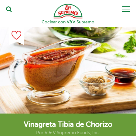
Cocinar con V&V Supremo
Vinagreta Tibia de Chorizo
Por
V & V Supremo Foods, Inc.