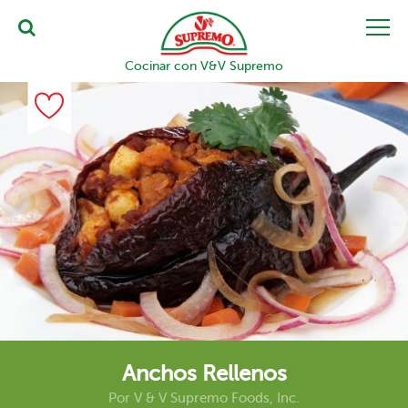
Cocinar con V&V Supremo
Anchos Rellenos
Por
V & V Supremo Foods, Inc.