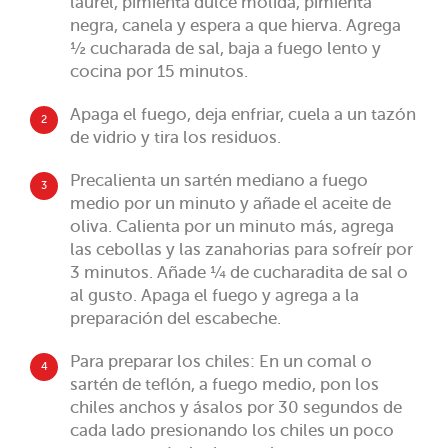
laurel, pimienta dulce molida, pimienta
negra, canela y espera a que hierva. Agrega
½ cucharada de sal, baja a fuego lento y
cocina por 15 minutos.
Apaga el fuego, deja enfriar, cuela a un tazón
2
de vidrio y tira los residuos.
Precalienta un sartén mediano a fuego
3
medio por un minuto y añade el aceite de
oliva. Calienta por un minuto más, agrega
las cebollas y las zanahorias para sofreír por
3 minutos. Añade ¼ de cucharadita de sal o
al gusto. Apaga el fuego y agrega a la
preparación del escabeche.
Para preparar los chiles: En un comal o
4
sartén de teflón, a fuego medio, pon los
chiles anchos y ásalos por 30 segundos de
cada lado presionando los chiles un poco