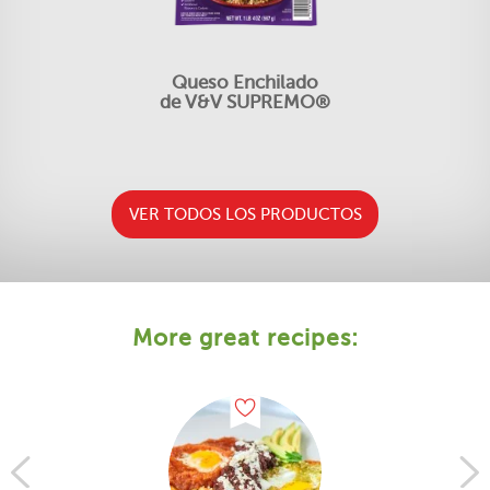
Queso Enchilado
de V&V SUPREMO®
VER TODOS LOS PRODUCTOS
More great recipes: